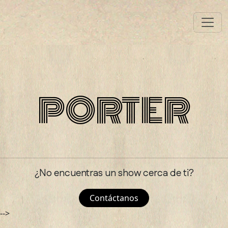
PORTER
PORTER
¿No encuentras un show cerca de ti?
Contáctanos
-->